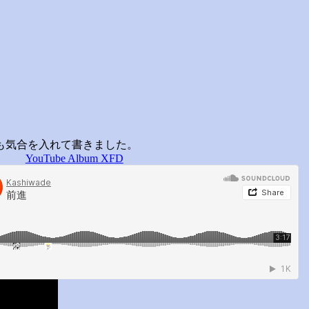
stical
A
も気合を入れて書きました。
YouTube Album XFD