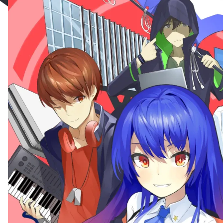
re
Melo