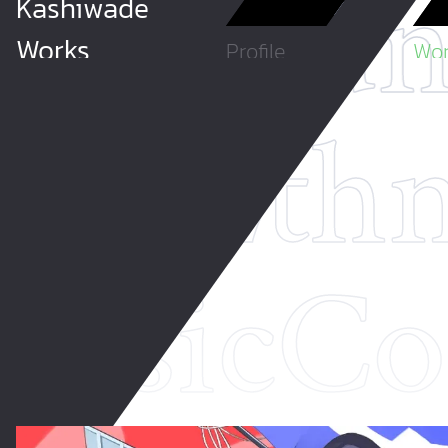
pic
Soun
Kashiwade
Works
Profile
Wor
tyle
Eth
usic
Co