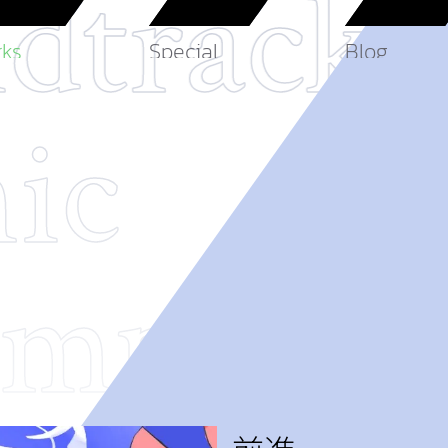
dtrack
ks
Special
Blog
nic
Fa
mposer